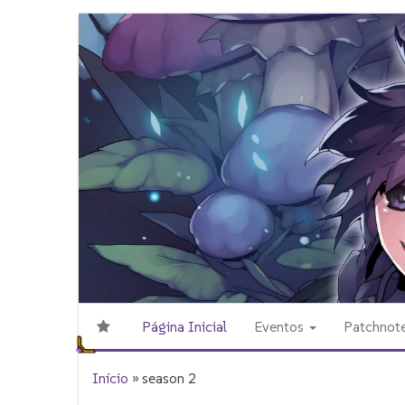
Skip
to
the
content
Página Inicial
Eventos
Patchnot
Início
»
season 2